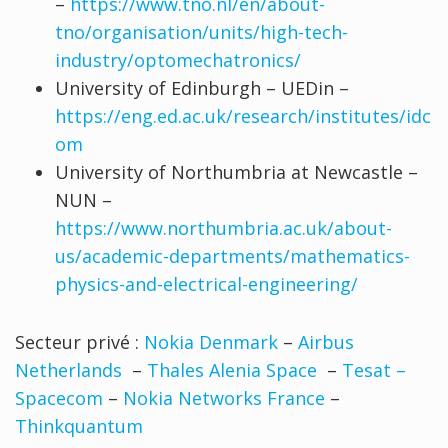
–
https://www.tno.nl/en/about-
tno/organisation/units/high-tech-
industry/optomechatronics/
University of Edinburgh – UEDin –
https://eng.ed.ac.uk/research/institutes/idc
om
University of Northumbria at Newcastle –
NUN –
https://www.northumbria.ac.uk/about-
us/academic-departments/mathematics-
physics-and-electrical-engineering/
Secteur privé :
Nokia Denmark
–
Airbus
Netherlands
–
Thales Alenia Space
–
Tesat –
Spacecom
–
Nokia Networks France
–
Thinkquantum