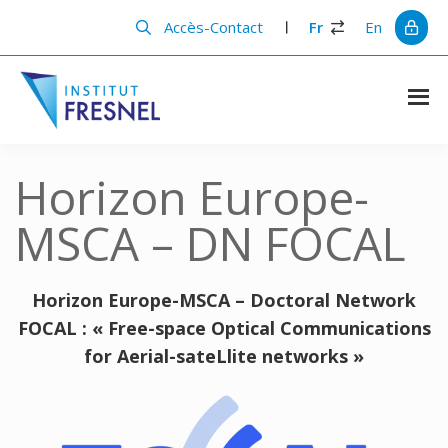
Passer
Passer
au
à
Accès-Contact
Fr
En
contenu
la
principal
barre
latérale
principale
Institut
Recherche
et
Fresnel
innovation
Horizon Europe-
en
photonique
MSCA – DN FOCAL
Horizon Europe-MSCA –
Doctoral Network
FOCAL : « Free-space Optical Communications
for Aerial-sateLlite networks »