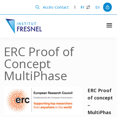
Passer
Passer
au
à
Accès-Contact
Fr
En
contenu
la
principal
barre
latérale
principale
Institut
Recherche
et
Fresnel
innovation
ERC Proof of
en
photonique
Concept
MultiPhase
ERC Proof
of concept
–
MultiPhas