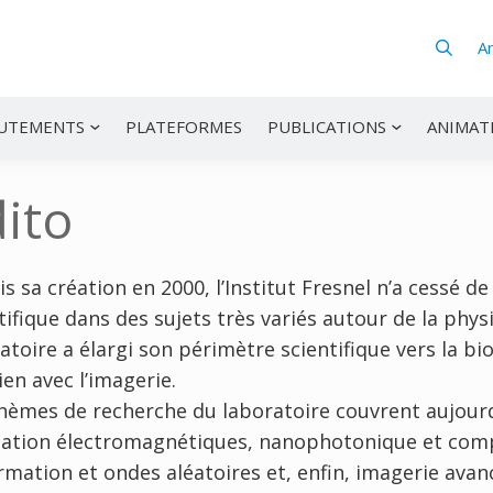
A
UTEMENTS
PLATEFORMES
PUBLICATIONS
ANIMAT
ito
s sa création en 2000, l’Institut Fresnel n’a cessé d
tifique dans des sujets très variés autour de la phy
atoire a élargi son périmètre scientifique vers la bi
lien avec l’imagerie.
hèmes de recherche du laboratoire couvrent aujourd
lation électromagnétiques, nanophotonique et comp
ormation et ondes aléatoires et, enfin, imagerie avan