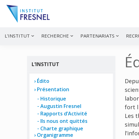
Passer
Passer
Passer
à
au
à
la
contenu
la
navigation
principal
barre
principale
latérale
Institut
Recherche
principale
et
Fresnel
innovation
L’INSTITUT
RECHERCHE
PARTENARIATS
RECR
en
photonique
Éd
L’INSTITUT
Depui
Édito
scien
Présentation
labor
Historique
Augustin Fresnel
fort 
Rapports d’Activité
Les t
Ils nous ont quittés
simu
Charte graphique
l’inf
Organigramme