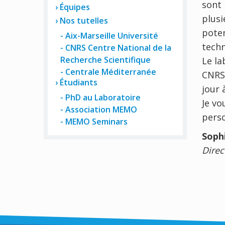
sont 
Équipes
plusi
Nos tutelles
poten
Aix-Marseille Université
techn
CNRS Centre National de la
Recherche Scientifique
Le la
Centrale Méditerranée
CNRS 
Étudiants
jour 
PhD au Laboratoire
Je vo
Association MEMO
perso
MEMO Seminars
Soph
Direct