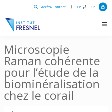
Passer
Passer
au
à
Accès-Contact
Fr
En
contenu
la
principal
barre
latérale
principale
Institut
Recherche
et
Fresnel
innovation
Microscopie
en
photonique
Raman cohérente
pour l’étude de la
biominéralisation
chez le corail