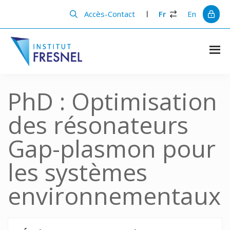
Passer
Passer
au
à
Accès-Contact
Fr
En
contenu
la
principal
barre
latérale
principale
Institut
Recherche
et
Fresnel
innovation
PhD : Optimisation
en
photonique
des résonateurs
Gap-plasmon pour
les systèmes
environnementaux