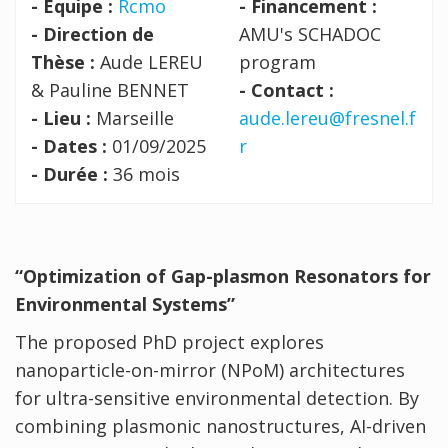
- Équipe :
Rcmo
- Financement :
- Direction de
AMU's SCHADOC
Thèse :
Aude LEREU
program
& Pauline BENNET
- Contact :
- Lieu :
Marseille
aude.lereu@fresnel.f
- Dates :
01/09/2025
r
- Durée :
36 mois
“O
ptimization of
G
ap-plasmon
R
esonators
for
E
nvironmental
S
ystems”
The proposed PhD project explores
nanoparticle-on-mirror (NPoM) architectures
for ultra-sensitive environmental detection. By
combining plasmonic nanostructures, AI-driven