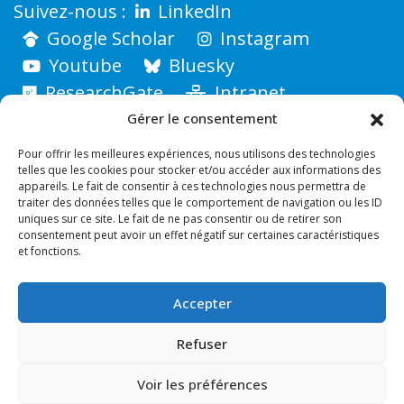
LinkedIn
Google Scholar
Instagram
Youtube
Bluesky
ResearchGate
Intranet
Gérer le consentement
Pour offrir les meilleures expériences, nous utilisons des technologies
telles que les cookies pour stocker et/ou accéder aux informations des
appareils. Le fait de consentir à ces technologies nous permettra de
traiter des données telles que le comportement de navigation ou les ID
uniques sur ce site. Le fait de ne pas consentir ou de retirer son
consentement peut avoir un effet négatif sur certaines caractéristiques
et fonctions.
Accepter
INSTITUT FRESNEL
Faculté des Sciences - Avenue Escadrille Normandie-
Refuser
Niémen - 13397 MARSEILLE CEDEX
Voir les préférences
Copyright © 2026 ·
Politique de confidentialité
·
Mentions Légales
·