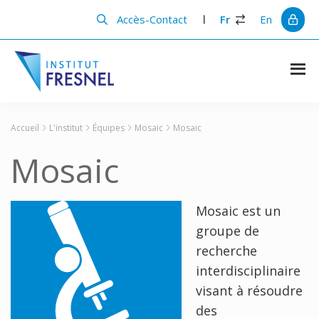
Passer
Passer
au
à
Accès-Contact
Fr
En
contenu
la
principal
barre
latérale
principale
Institut
Recherche
et
Fresnel
innovation
Accueil
L'institut
Équipes
Mosaic
Mosaic
en
photonique
Mosaic
Mosaic est un
groupe de
recherche
interdisciplinaire
visant à résoudre
des