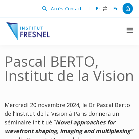
Passer
Passer
au
à
Accès-Contact
Fr
En
contenu
la
principal
barre
latérale
principale
Institut
Recherche
et
Fresnel
innovation
Pascal BERTO,
en
photonique
Institut de la Vision
Mercredi 20 novembre 2024, le Dr Pascal Berto
de l’Institut de la Vision à Paris donnera un
séminaire intitlué “
Novel approaches for
wavefront shaping, imaging and multiplexing”