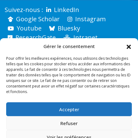
LinkedIn
Google Scholar
Instagram
Youtube
Bluesky
ResearchGate
Intranet
Gérer le consentement
Pour offrir les meilleures expériences, nous utilisons des technologies
telles que les cookies pour stocker et/ou accéder aux informations des
appareils. Le fait de consentir à ces technologies nous permettra de
traiter des données telles que le comportement de navigation ou les ID
uniques sur ce site. Le fait de ne pas consentir ou de retirer son
consentement peut avoir un effet négatif sur certaines caractéristiques
et fonctions.
Accepter
INSTITUT FRESNEL
Faculté des Sciences - Avenue Escadrille Normandie-
Refuser
Niémen - 13397 MARSEILLE CEDEX
Voir les préférences