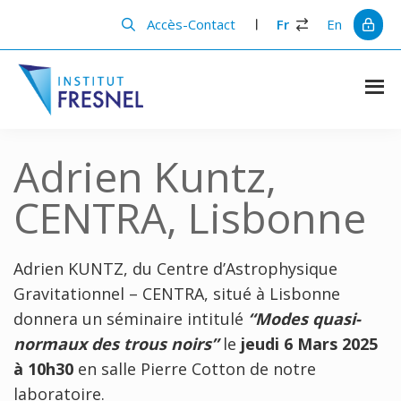
Passer
Passer
au
à
Accès-Contact
Fr
En
contenu
la
principal
barre
latérale
principale
Institut
Recherche
et
Fresnel
innovation
Adrien Kuntz,
en
photonique
CENTRA, Lisbonne
Adrien KUNTZ, du Centre d’Astrophysique
Gravitationnel – CENTRA, situé à Lisbonne
donnera un séminaire intitulé
“
Modes quasi-
normaux des trous noirs”
le
jeudi 6 Mars 2025
à 10h30
en salle Pierre Cotton de notre
laboratoire.