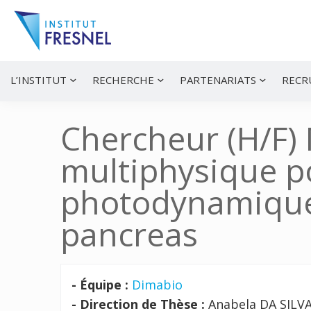
Passer
Passer
Passer
à
au
à
la
contenu
la
navigation
principal
barre
principale
latérale
Institut
Recherche
principale
et
Fresnel
innovation
L’INSTITUT
RECHERCHE
PARTENARIATS
RECR
en
photonique
Chercheur (H/F)
multiphysique po
photodynamique
pancreas
- Équipe :
Dimabio
- Direction de Thèse :
Anabela DA SILV