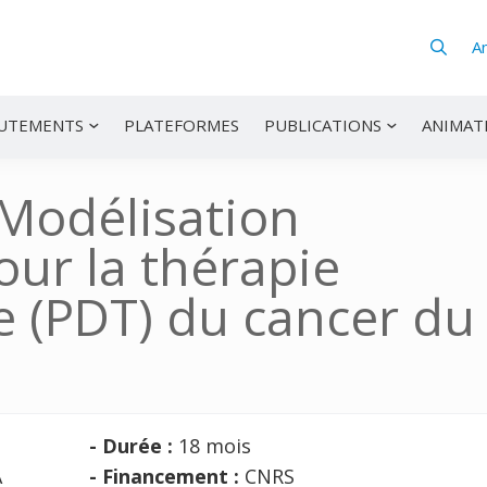
A
UTEMENTS
PLATEFORMES
PUBLICATIONS
ANIMAT
 Modélisation
ur la thérapie
 (PDT) du cancer du
- Durée :
18 mois
A
- Financement :
CNRS