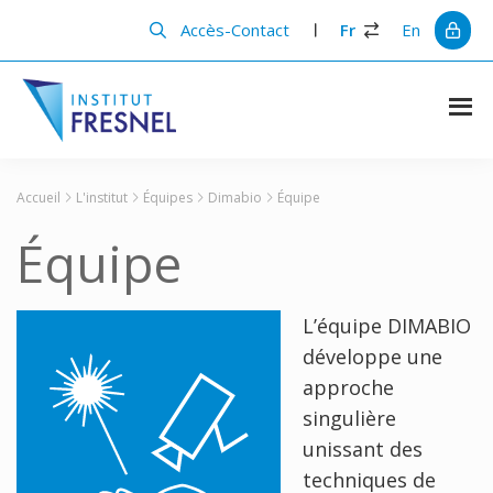
Passer
Passer
au
à
Accès-Contact
Fr
En
contenu
la
principal
barre
latérale
principale
Institut
Recherche
et
Fresnel
innovation
Accueil
L'institut
Équipes
Dimabio
Équipe
en
photonique
Équipe
L’équipe DIMABIO
développe une
approche
singulière
unissant des
techniques de