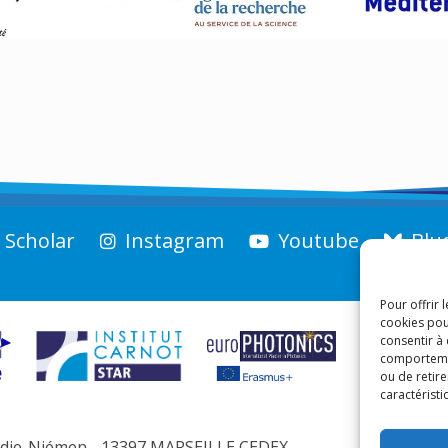
 Scholar
Instagram
Youtube
Blu
Pour offrir 
cookies pou
consentir à
comportement
ou de retire
caractéristi
andie-Niémen - 13397 MARSEILLE CEDEX