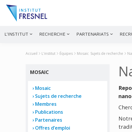
Passer
Passer
Passer
à
au
à
la
contenu
la
navigation
principal
barre
principale
latérale
Institut
Recherche
principale
et
Fresnel
innovation
L’INSTITUT
RECHERCHE
PARTENARIATS
RECR
en
photonique
Accueil
L'institut
Équipes
Mosaic
Sujets de recherche
Na
N
MOSAIC
Repou
Mosaic
nano
Sujets de recherche
Membres
Cherc
Publications
Notre
Partenaires
tradi
Offres d’emploi