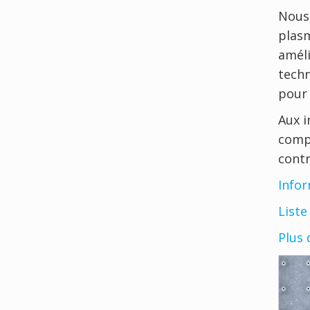
Nous 
plasm
améli
techn
pour 
Aux i
compr
cont
Infor
Liste
Plus 