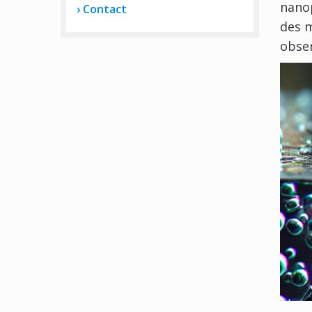
nanop
Contact
des m
obser