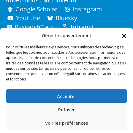
LinkedIn
Google Scholar
Instagram
Youtube
Bluesky
ResearchGate
Intranet
Gérer le consentement
Pour offrir les meilleures expériences, nous utilisons des technologies
telles que les cookies pour stocker et/ou accéder aux informations des
appareils. Le fait de consentir à ces technologies nous permettra de
traiter des données telles que le comportement de navigation ou les ID
uniques sur ce site. Le fait de ne pas consentir ou de retirer son
consentement peut avoir un effet négatif sur certaines caractéristiques
et fonctions.
Accepter
INSTITUT FRESNEL
Faculté des Sciences - Avenue Escadrille Normandie-
Refuser
Niémen - 13397 MARSEILLE CEDEX
Voir les préférences
Copyright © 2026 ·
Politique de confidentialité
·
Mentions Légales
·
Politique des cookies
·
Crédits
·
Site map