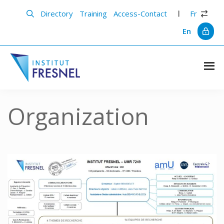
Skip
Skip
to
to
Directory
Training
Access-Contact
Fr
main
primary
content
sidebar
En
Institut
Recherche
et
Fresnel
innovation
Organization
en
photonique