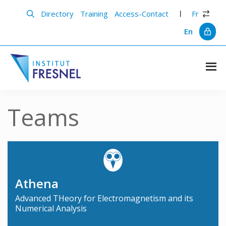
Skip
to
Directory
Training
Access-Contact
Fr
main
content
En
Institut
Recherche
et
Fresnel
innovation
Teams
en
photonique
Athena
Advanced THeory for Electromagnetism and its
Numerical Analysis