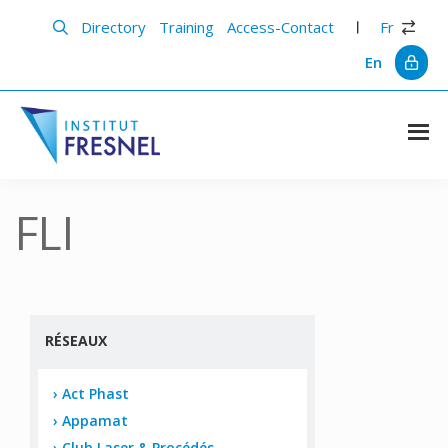
Skip
Skip
to
to
Directory
Training
Access-Contact
Fr
main
primary
content
sidebar
En
Institut
Recherche
et
Fresnel
innovation
FLI
en
photonique
RÉSEAUX
Act Phast
Appamat
Club Laser & Procédés