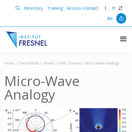
Skip
Skip
to
to
Directory
Training
Access-Contact
Fr
main
primary
content
sidebar
En
Institut
Recherche
et
Fresnel
innovation
Home
The Institute
Teams
HIPE
Themes
Micro-Wave Analogy
en
photonique
Micro-Wave
Analogy