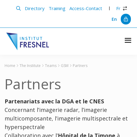
Skip
Skip
to
to
Directory
Training
Access-Contact
Fr
main
primary
content
sidebar
En
Institut
Recherche
et
Fresnel
innovation
Home
The Institute
Teams
GSM
Partners
en
photonique
Partners
Partenariats avec la DGA et le CNES
Concernant l’imagerie radar, l’imagerie
multicomposante, l’imagerie multispectrale et
hyperspectrale
Collaboration avec l’
Hôpital de la Timone
à