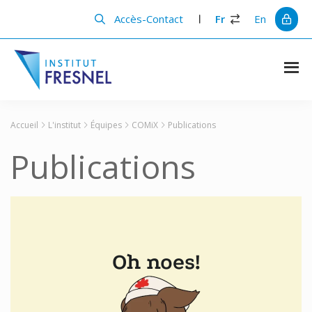
Passer
Passer
au
à
Accès-Contact
Fr
En
contenu
la
principal
barre
latérale
principale
Institut
Recherche
et
Fresnel
innovation
Accueil
L'institut
Équipes
COMiX
Publications
en
photonique
Publications