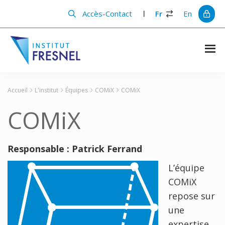
Passer
Passer
au
à
Accès-Contact
Fr
En
contenu
la
principal
barre
latérale
principale
Institut
Recherche
et
Fresnel
innovation
Accueil
L'institut
Équipes
COMiX
COMiX
en
photonique
COMiX
Responsable : Patrick Ferrand
L’équipe
COMiX
repose sur
une
expertise