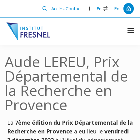
Passer
Passer
au
à
Accès-Contact
Fr
En
contenu
la
principal
barre
latérale
principale
Institut
Recherche
et
Fresnel
innovation
Aude LEREU, Prix
en
photonique
Départemental de
la Recherche en
Provence
La
7ème édition du Prix Départemental de la
Recherche en Provence
a eu lieu le
vendredi
2 décembre 2022
à l’Hôtel du département