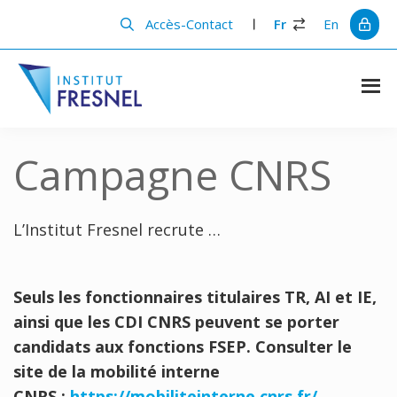
Passer
Passer
au
à
Accès-Contact
Fr
En
contenu
la
principal
barre
latérale
principale
Institut
Recherche
et
Fresnel
innovation
Campagne CNRS
en
photonique
L’Institut Fresnel recrute …
Seuls les fonctionnaires titulaires TR, AI et IE,
ainsi que les CDI CNRS peuvent se porter
candidats aux fonctions FSEP. Consulter le
site de la mobilité interne
CNRS :
https://mobiliteinterne.cnrs.fr/