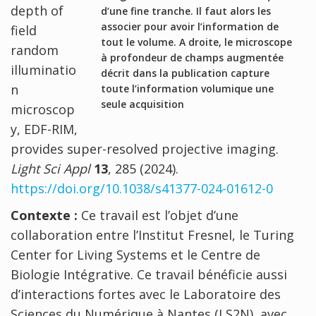
depth of
d’une fine tranche. Il faut alors les
associer pour avoir l’information de
field
tout le volume. A droite, le microscope
random
à profondeur de champs augmentée
illuminatio
décrit dans la publication capture
n
toute l’information volumique une
seule acquisition
microscop
y, EDF-RIM,
provides super-resolved projective imaging.
Light Sci Appl
13
, 285 (2024).
https://doi.org/10.1038/s41377-024-01612-0
Contexte :
Ce travail est l’objet d’une
collaboration entre l’Institut Fresnel, le Turing
Center for Living Systems et le Centre de
Biologie Intégrative. Ce travail bénéficie aussi
d’interactions fortes avec le Laboratoire des
Sciences du Numérique à Nantes (LS2N), avec