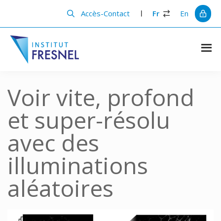
Passer
Passer
au
à
Accès-Contact
Fr
En
contenu
la
principal
barre
latérale
principale
Institut
Recherche
et
Fresnel
innovation
Voir vite, profond
en
photonique
et super-résolu
avec des
illuminations
aléatoires