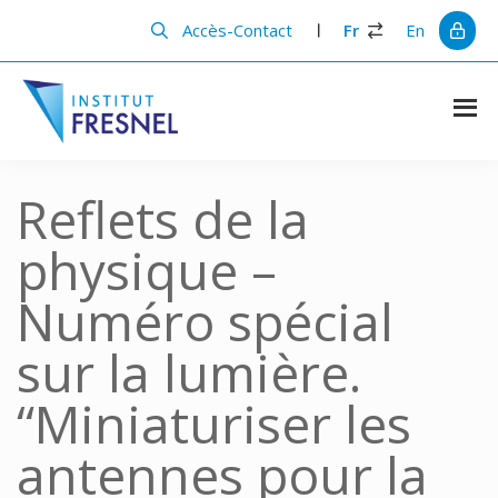
Passer
Passer
au
à
Accès-Contact
Fr
En
contenu
la
principal
barre
latérale
principale
Institut
Recherche
et
Fresnel
innovation
Reflets de la
en
photonique
physique –
Numéro spécial
sur la lumière.
“Miniaturiser les
antennes pour la