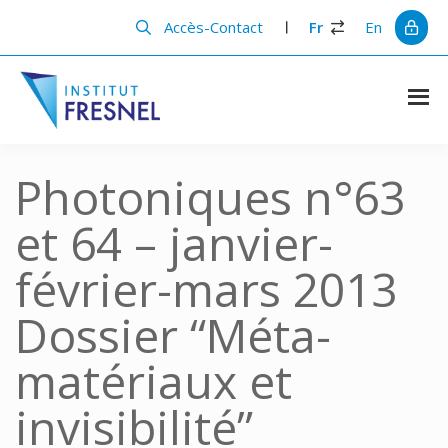
Passer
Passer
au
à
Accès-Contact
Fr
En
contenu
la
principal
barre
latérale
principale
Institut
Recherche
et
Fresnel
innovation
Photoniques n°63
en
photonique
et 64 – janvier-
février-mars 2013
Dossier “Méta-
matériaux et
invisibilité”