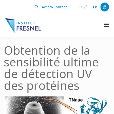
Passer
Passer
au
à
Accès-Contact
Fr
En
contenu
la
principal
barre
latérale
principale
Institut
Recherche
et
Fresnel
innovation
Obtention de la
en
photonique
sensibilité ultime
de détection UV
des protéines