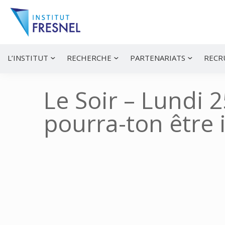
Passer
Passer
Passer
à
au
à
la
contenu
la
navigation
principal
barre
principale
latérale
Institut
Recherche
principale
et
Fresnel
innovation
L’INSTITUT
RECHERCHE
PARTENARIATS
RECR
en
photonique
Le Soir – Lundi 
pourra-ton être i