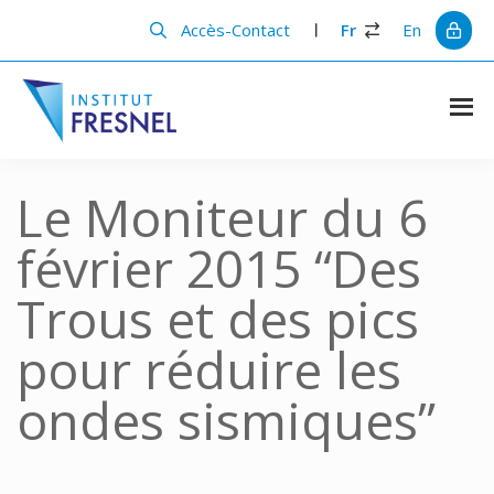
Passer
Passer
au
à
Accès-Contact
Fr
En
contenu
la
principal
barre
latérale
principale
Institut
Recherche
et
Fresnel
innovation
Le Moniteur du 6
en
photonique
février 2015 “Des
Trous et des pics
pour réduire les
ondes sismiques”