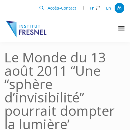
Passer
Passer
au
à
Accès-Contact
Fr
En
contenu
la
principal
barre
latérale
principale
Institut
Recherche
et
Fresnel
innovation
Le Monde du 13
en
photonique
août 2011 “Une
“sphère
d’invisibilité”
pourrait dompter
la lumière’