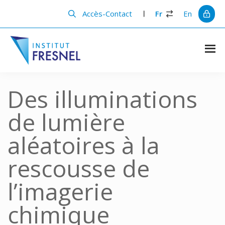
Passer
Passer
au
à
Accès-Contact
Fr
En
contenu
la
principal
barre
latérale
principale
Institut
Recherche
et
Fresnel
innovation
Des illuminations
en
photonique
de lumière
aléatoires à la
rescousse de
l’imagerie
chimique