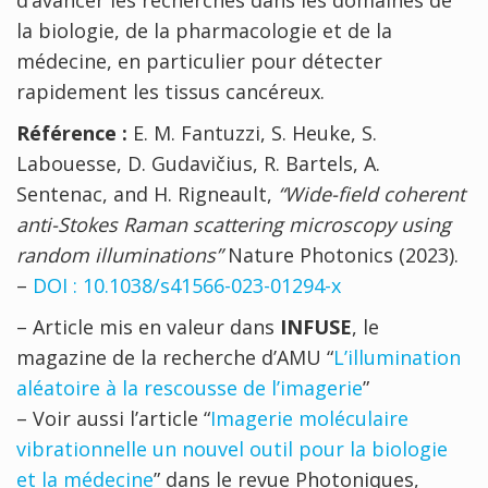
d’avancer les recherches dans les domaines de
la biologie, de la pharmacologie et de la
médecine, en particulier pour détecter
rapidement les tissus cancéreux.
Référence :
E. M. Fantuzzi, S. Heuke, S.
Labouesse, D. Gudavičius, R. Bartels, A.
Sentenac, and H. Rigneault,
“Wide-field coherent
anti-Stokes Raman scattering microscopy using
random illuminations”
Nature Photonics (2023).
–
DOI : 10.1038/s41566-023-01294-x
– Article mis en valeur dans
INFUSE
, le
magazine de la recherche d’AMU “
L’illumination
aléatoire à la rescousse de l’imagerie
”
– Voir aussi l’article “
Imagerie moléculaire
vibrationnelle un nouvel outil pour la biologie
et la médecine
” dans le revue Photoniques,