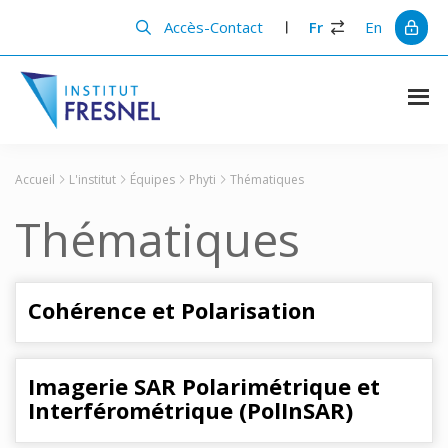
Passer
Passer
au
à
Accès-Contact
Fr
En
contenu
la
principal
barre
latérale
principale
Institut
Recherche
et
Fresnel
innovation
Accueil
L'institut
Équipes
Phyti
Thématiques
en
photonique
Thématiques
Cohérence et Polarisation
Imagerie SAR Polarimétrique et
Interférométrique (PolInSAR)