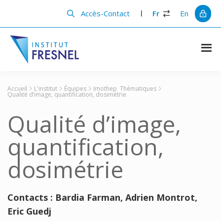
Passer
Passer
au
à
Accès-Contact
Fr
En
contenu
la
principal
barre
latérale
principale
Institut
Recherche
et
Fresnel
innovation
Accueil
L'institut
Équipes
Imothep
Thématiques
en
Qualité d’image, quantification, dosimétrie
photonique
Qualité d’image,
quantification,
dosimétrie
Contacts : Bardia Farman, Adrien Montrot,
Eric Guedj