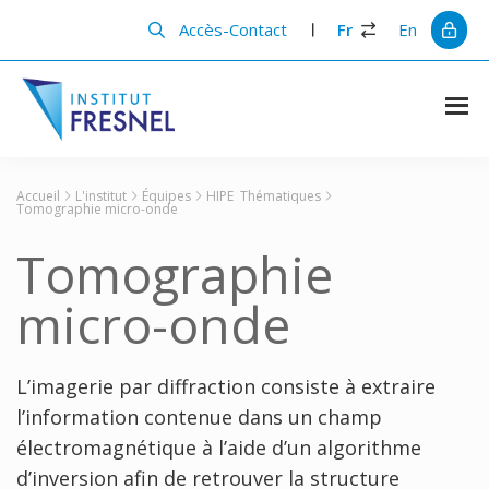
Passer
Passer
au
à
Accès-Contact
Fr
En
contenu
la
principal
barre
latérale
principale
Institut
Recherche
et
Fresnel
innovation
Accueil
L'institut
Équipes
HIPE
Thématiques
en
Tomographie micro-onde
photonique
Tomographie
micro-onde
L’imagerie par diffraction consiste à extraire
l’information contenue dans un champ
électromagnétique à l’aide d’un algorithme
d’inversion afin de retrouver la structure