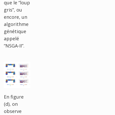
que le “loup
gris”, ou
encore, un
algorithme
génétique
appelé
“NSGA-II”.
En figure
(d), on
observe