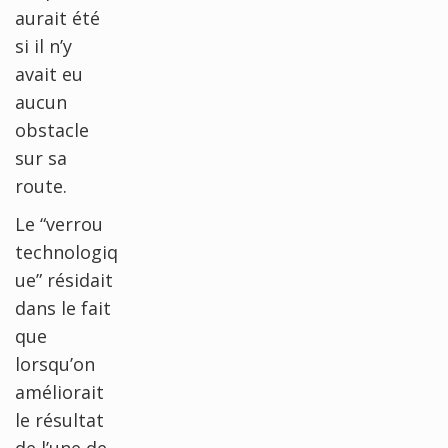
aurait été
si il n’y
avait eu
aucun
obstacle
sur sa
route.
Le “verrou
technologiq
ue” résidait
dans le fait
que
lorsqu’on
améliorait
le résultat
de l’une de