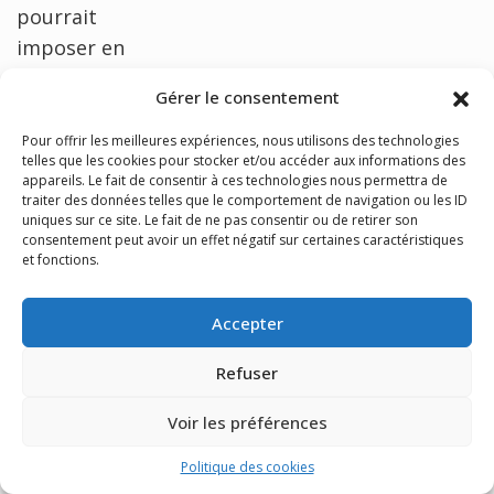
pourrait
imposer en
réflexion
Gérer le consentement
et/ou
transmissio
Pour offrir les meilleures expériences, nous utilisons des technologies
telles que les cookies pour stocker et/ou accéder aux informations des
n.
appareils. Le fait de consentir à ces technologies nous permettra de
Toutefois,
traiter des données telles que le comportement de navigation ou les ID
uniques sur ce site. Le fait de ne pas consentir ou de retirer son
le nombre
consentement peut avoir un effet négatif sur certaines caractéristiques
de
et fonctions.
paramètres
Accepter
mis en jeu
dans la
Refuser
forme
analytique
Voir les préférences
des
Politique des cookies
susceptibili