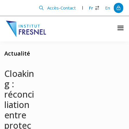
Passer
Passer
au
à
Accès-Contact
Fr
En
contenu
la
principal
barre
latérale
principale
Institut
Recherche
et
Fresnel
innovation
Actualité
en
photonique
Cloakin
g :
réconci
liation
entre
protec