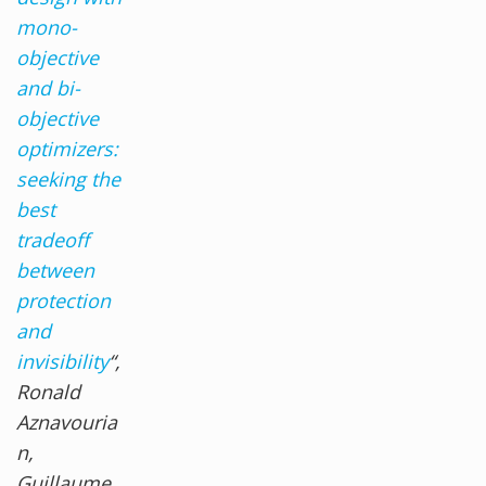
mono-
objective
and bi-
objective
optimizers:
seeking the
best
tradeoff
between
protection
and
invisibility
“,
Ronald
Aznavouria
n
,
Guillaume