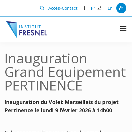
Passer
Passer
au
à
Accès-Contact
Fr
En
contenu
la
principal
barre
latérale
principale
Institut
Recherche
et
Fresnel
innovation
Inauguration
en
photonique
Grand Equipement
PERTINENCE
Inauguration du Volet Marseillais du projet
Pertinence le l
undi 9 février 2026 à 14h00